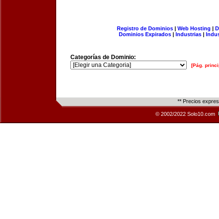
Registro de Dominios
|
Web Hosting
|
D
Dominios Expirados
|
Industrias
|
Indu
Categorías de Dominio:
[Pág. princi
** Precios expre
© 2002/2022 Solo10.com