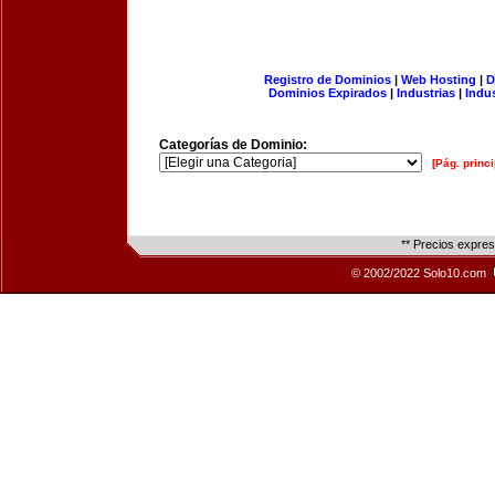
Registro de Dominios
|
Web Hosting
|
D
Dominios Expirados
|
Industrias
|
Indu
Categorías de Dominio:
[Pág. princi
** Precios expre
© 2002/2022 Solo10.com