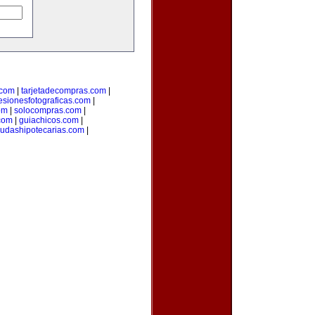
.com
|
tarjetadecompras.com
|
esionesfotograficas.com
|
om
|
solocompras.com
|
com
|
guiachicos.com
|
udashipotecarias.com
|