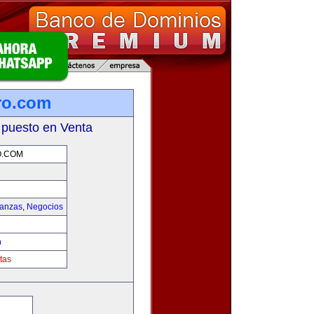
ro.com
 puesto en Venta
O.COM
nanzas
,
Negocios
m
tas