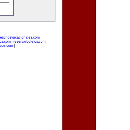
estinosvacacionales.com
|
ros.com
|
reservarboletos.com
|
leos.com
|