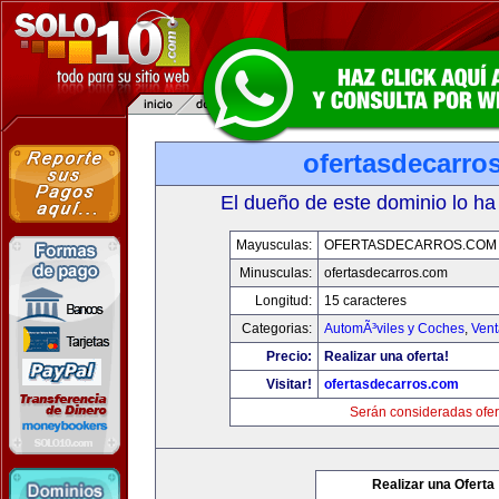
ofertasdecarro
El dueño de este dominio lo ha
Mayusculas:
OFERTASDECARROS.COM
Minusculas:
ofertasdecarros.com
Longitud:
15 caracteres
Categorias:
AutomÃ³viles y Coches
,
Vent
Precio:
Realizar una oferta!
Visitar!
ofertasdecarros.com
Serán consideradas ofer
Realizar una Oferta