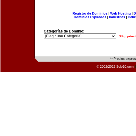
Registro de Dominios
|
Web Hosting
|
D
Dominios Expirados
|
Industrias
|
Indu
Categorías de Dominio:
[Pág. princi
** Precios expre
© 2002/2022 Solo10.com