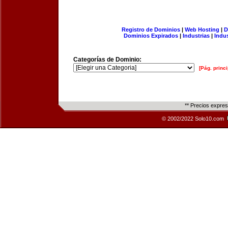
Registro de Dominios
|
Web Hosting
|
D
Dominios Expirados
|
Industrias
|
Indu
Categorías de Dominio:
[Pág. princi
** Precios expre
© 2002/2022 Solo10.com