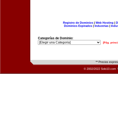
Registro de Dominios
|
Web Hosting
|
D
Dominios Expirados
|
Industrias
|
Indu
Categorías de Dominio:
[Pág. princi
** Precios expre
© 2002/2022 Solo10.com