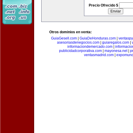
Precio Ofrecido $
Otros dominios en venta:
GuiaGesell.com
|
GuiaDeHonduras.com
|
ventasp
asesoriasdenegocios.com
|
guiaregalos.com
|
informaciondemercado.com
|
informaci
publicidadcorporativa.com
|
mayonesa.net
|
p
ventasmadrid.com
|
expomund