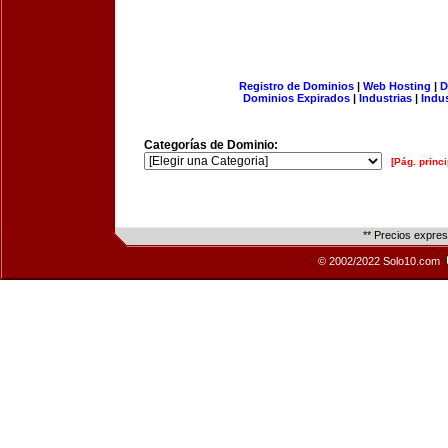
Registro de Dominios
|
Web Hosting
|
D
Dominios Expirados
|
Industrias
|
Indu
Categorías de Dominio:
[Pág. princi
** Precios expre
© 2002/2022 Solo10.com