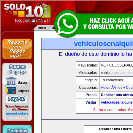
vehiculosenalqui
El dueño de este dominio lo ha
Mayusculas:
VEHICULOSENALQ
Minusculas:
vehiculosenalquile
Longitud:
19 caracteres
Categorias:
AutomÃ³viles y Coc
Precio:
Realizar una oferta
Visitar!
vehiculosenalquile
Serán consideradas ofer
Realizar una Oferta